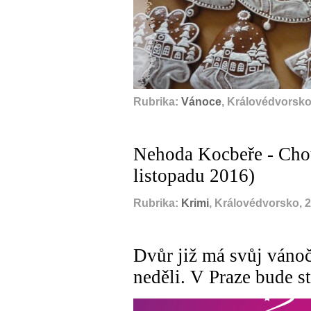
Rubrika:
Vánoce
, Královédvorsko
Nehoda Kocbeře - Chou
listopadu 2016)
Rubrika:
Krimi
, Královédvorsko, 
Dvůr již má svůj vánočn
neděli. V Praze bude s