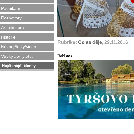
Podnikání
Rozhovory
Architektura
Historie
Rubrika:
Co se děje
, 29.11.2016
Názory/fotky/videa
Reklama
Vtípky apríly atp.
Nejčtenější články