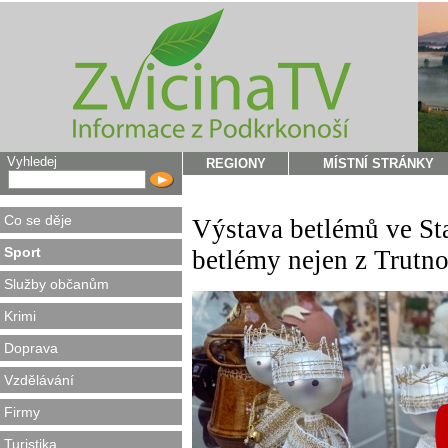
Vyhledej
REGIONY
MÍSTNÍ STRÁNKY
Co se děje
Výstava betlémů ve Sta
Sport
betlémy nejen z Trutn
Služby občanům
Krimi
Doprava
Vzdělávání
Firmy
Turistika