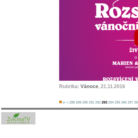
Rubrika:
Vánoce
, 21.11.2016
|<
<
288
289
290
291
292
293
294
295
296
297
29