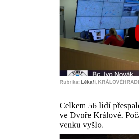
Rubrika:
Lékaři
, KRÁLOVÉHRADE
Celkem 56 lidí přespa
ve Dvoře Králové. Poča
venku vyšlo.