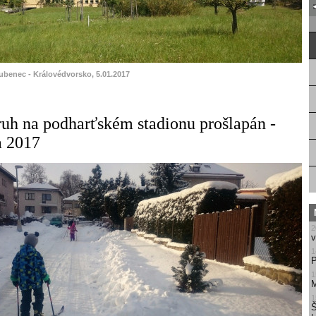
Dubenec - Královédvorsko, 5.01.2017
uh na podharťském stadionu prošlapán -
a 2017
2
v
1
P
1
M
1
Š