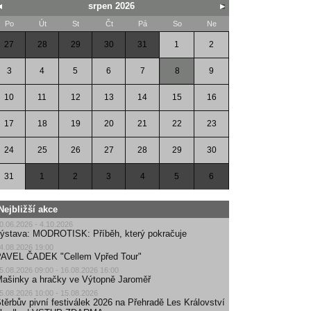
srpen 2026
Po
Út
St
Čt
Pá
So
Ne
27
28
29
30
31
1
2
3
4
5
6
7
8
9
10
11
12
13
14
15
16
17
18
19
20
21
22
23
24
25
26
27
28
29
30
31
1
2
3
4
5
6
Nejbližší akce
0.06.2026 - 4.10.2026
ýstava: MODROTISK: Příběh, který pokračuje
4.08.2026 19:00
AVEL ČADEK "Cellem Vpřed Tour"
5.08.2026 09:00 - 16.08.2026 16:00
ašinky a hračky ve Výtopně Jaroměř
5.08.2026 10:00 - 15.08.2026
těrbův pivní festiválek 2026 na Přehradě Les Království