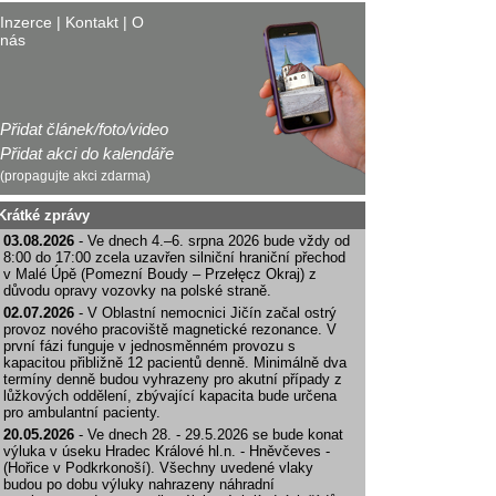
Inzerce
|
Kontakt
|
O
nás
Přidat článek/foto/video
Přidat akci do kalendáře
(propagujte akci zdarma)
Krátké zprávy
03.08.2026
- Ve dnech 4.–6. srpna 2026 bude vždy od
8:00 do 17:00 zcela uzavřen silniční hraniční přechod
v Malé Úpě (Pomezní Boudy – Przełęcz Okraj) z
důvodu opravy vozovky na polské straně.
02.07.2026
- V Oblastní nemocnici Jičín začal ostrý
provoz nového pracoviště magnetické rezonance. V
první fázi funguje v jednosměnném provozu s
kapacitou přibližně 12 pacientů denně. Minimálně dva
termíny denně budou vyhrazeny pro akutní případy z
lůžkových oddělení, zbývající kapacita bude určena
pro ambulantní pacienty.
20.05.2026
- Ve dnech 28. - 29.5.2026 se bude konat
výluka v úseku Hradec Králové hl.n. - Hněvčeves -
(Hořice v Podkrkonoší). Všechny uvedené vlaky
budou po dobu výluky nahrazeny náhradní