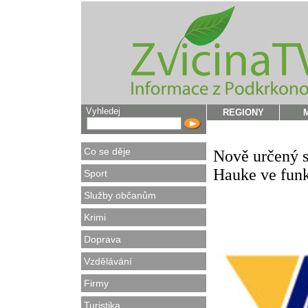
Vyhledej
REGIONY
Co se děje
Nově určený s
Hauke ve fu
Sport
Služby občanům
Krimi
Doprava
Vzdělávání
Firmy
Turistika