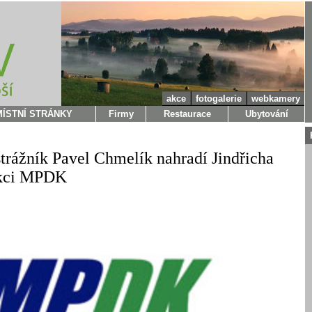
akce
fotogalerie
webkamery
MÍSTNÍ STRÁNKY
Firmy
Restaurace
Ubytování
trážník Pavel Chmelík nahradí Jindřicha
nkci MPDK