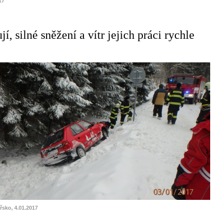
17
jí, silné sněžení a vítr jejich práci rychle
řsko, 4.01.2017