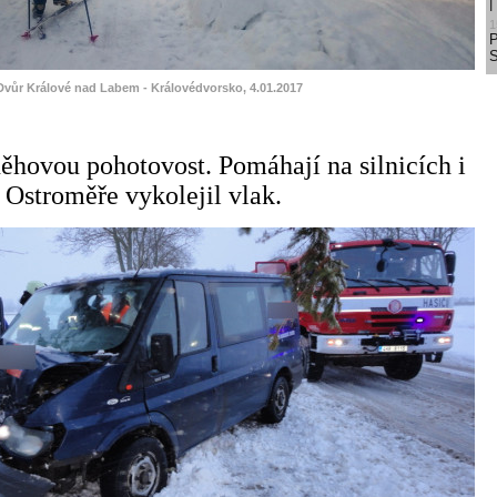
1
S
 Dvůr Králové nad Labem - Královédvorsko, 4.01.2017
něhovou pohotovost. Pomáhají na silnicích i
 Ostroměře vykolejil vlak.