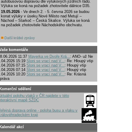
autobusovou dopravou dle výlukových jízdních řádů.
Výluka se koná na požadek zhotovitele dálnice D35.
19.05.2026
- Ve dnech 2. - 5. června 2026 se budou
konat výluky v úseku Nové Město nad Metují –
Náchod – Starkoč – Česká Skalice. Výluka se koná
na požadek zhotovitele Náchodského obchvatu.
Další krátké zprávy
Vaše komentáře
8.06.2026 11:37
Mayerka ve Dvoře Krá...
: ANO- už Ne
.04.2026 15:19
Sloni se vrací nad V...
: Re: Hloupý vtip
.04.2026 07:15
Sloni se vrací nad V...
: Hloupý vtip
.04.2026 07:14
Sloni se vrací nad V...
: Hloupý vtip
.04.2026 10:20
Sloni se vrací nad V...
: Re: Krásná
práva
Komerční sdělení
ktuální polohu vlaků v ČR najdete v této
nteraktivní mapě SŽDC
eřejná doprava online - poloha busu a vlaku v
rálovéhradeckém kraji
Kalendář akcí