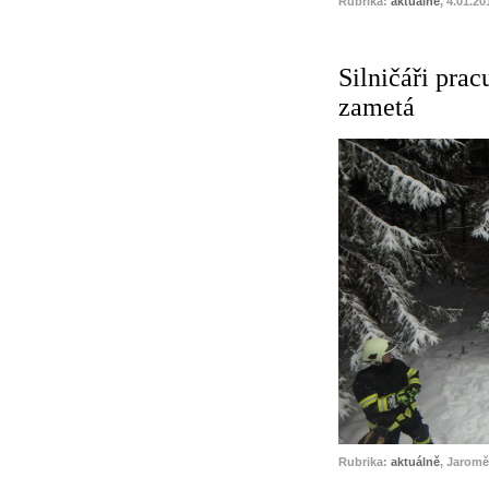
Rubrika:
aktuálně
, 4.01.20
Silničáři pracu
zametá
Rubrika:
aktuálně
, Jaromě