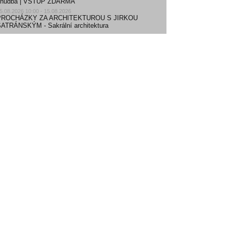
| hudba | VSTUP ZDARMA
5.08.2026 10:00 - 15.08.2026
PROCHÁZKY ZA ARCHITEKTUROU S JIRKOU
ATRÁNSKÝM - Sakrální architektura