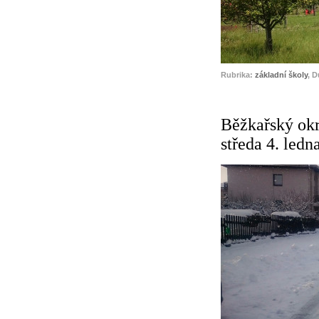
Rubrika:
základní školy
, 
Běžkařský okr
středa 4. ledn