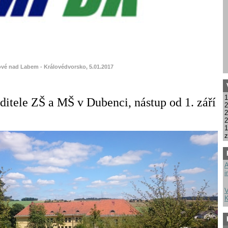
ové nad Labem - Královédvorsko, 5.01.2017
1
ditele ZŠ a MŠ v Dubenci, nástup od 1. září
2
2
2
1
z
A
i
V
K