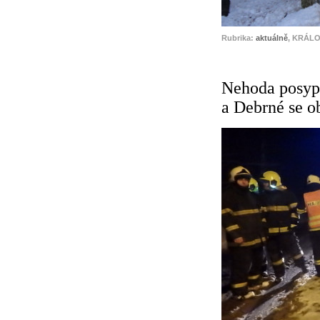
Rubrika:
aktuálně
, KRÁLO
Nehoda posyp
a Debrné se o