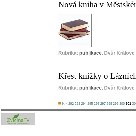
Nová kniha v Městské
Rubrika:
publikace
, Dvůr Králové
Křest knížky o Lázníc
Rubrika:
publikace
, Dvůr Králové
|<
<
292
293
294
295
296
297
298
299
300
301
30