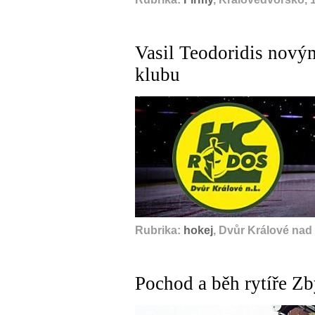
Vasil Teodoridis nový
klubu
Rubrika:
hokej
, Dvůr Králové nad
Pochod a běh rytíře Z