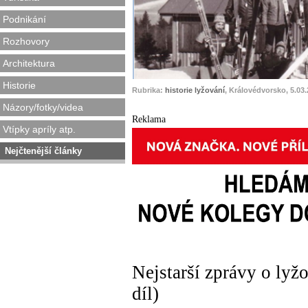
Podnikání
Rozhovory
Architektura
Historie
Rubrika:
historie lyžování
, Královédvorsko, 5.03
Názory/fotky/videa
Reklama
Vtípky apríly atp.
Nejčtenější články
Nejstarší zprávy o lyžo
díl)