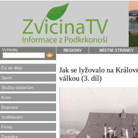
Vyhledej
REGIONY
MÍSTNÍ STRÁNKY
Co se děje
Jak se lyžovalo na Králo
válkou (3. díl)
Sport
Služby občanům
Krimi
Doprava
Vzdělávání
Firmy
Turistika