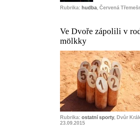
Rubrika:
hudba
, Červená Třemešná
Ve Dvoře zápolili v ro
mölkky
Rubrika:
ostatní sporty
, Dvůr Krá
23.09.2015