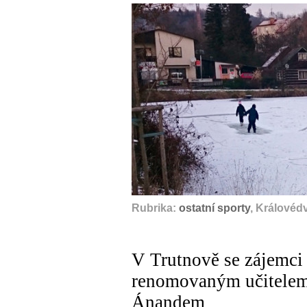
Rubrika:
ostatní sporty
, Královéd
V Trutnově se zájemci n
renomovaným učitelem
Ánandem