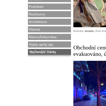
Podnikání
Rozhovory
Architektura
Historie
Rubrika:
divadlo
, Dvůr Kr
Názory/fotky/videa
Vtípky apríly atp.
Obchodní cen
Nejčtenější články
evakuováno, ú