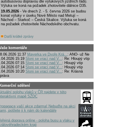
autobusovou dopravou dle výlukových jízdních řádů.
Výluka se koná na požadek zhotovitele dálnice D35.
19.05.2026
- Ve dnech 2. - 5. června 2026 se budou
konat výluky v úseku Nové Město nad Metují –
Náchod – Starkoč – Česká Skalice. Výluka se koná
na požadek zhotovitele Náchodského obchvatu.
Další krátké zprávy
Vaše komentáře
8.06.2026 11:37
Mayerka ve Dvoře Krá...
: ANO- už Ne
.04.2026 15:19
Sloni se vrací nad V...
: Re: Hloupý vtip
.04.2026 07:15
Sloni se vrací nad V...
: Hloupý vtip
.04.2026 07:14
Sloni se vrací nad V...
: Hloupý vtip
.04.2026 10:20
Sloni se vrací nad V...
: Re: Krásná
práva
Komerční sdělení
ktuální polohu vlaků v ČR najdete v této
nteraktivní mapě SŽDC
ropagace vaší akce zdarma! Nebuďte na akci
ami, pošlete ji k nám do kalendáře
eřejná doprava online - poloha busu a vlaku v
rálovéhradeckém kraji