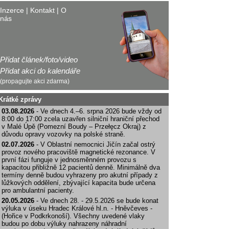
Inzerce
|
Kontakt
|
O
nás
Přidat článek/foto/video
Přidat akci do kalendáře
(propagujte akci zdarma)
Krátké zprávy
03.08.2026
- Ve dnech 4.–6. srpna 2026 bude vždy od
8:00 do 17:00 zcela uzavřen silniční hraniční přechod
v Malé Úpě (Pomezní Boudy – Przełęcz Okraj) z
důvodu opravy vozovky na polské straně.
02.07.2026
- V Oblastní nemocnici Jičín začal ostrý
provoz nového pracoviště magnetické rezonance. V
první fázi funguje v jednosměnném provozu s
kapacitou přibližně 12 pacientů denně. Minimálně dva
termíny denně budou vyhrazeny pro akutní případy z
lůžkových oddělení, zbývající kapacita bude určena
pro ambulantní pacienty.
20.05.2026
- Ve dnech 28. - 29.5.2026 se bude konat
výluka v úseku Hradec Králové hl.n. - Hněvčeves -
(Hořice v Podkrkonoší). Všechny uvedené vlaky
budou po dobu výluky nahrazeny náhradní