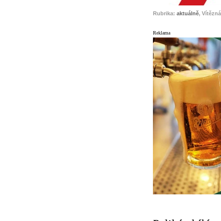
Rubrika:
aktuálně
, Vítězn
Reklama