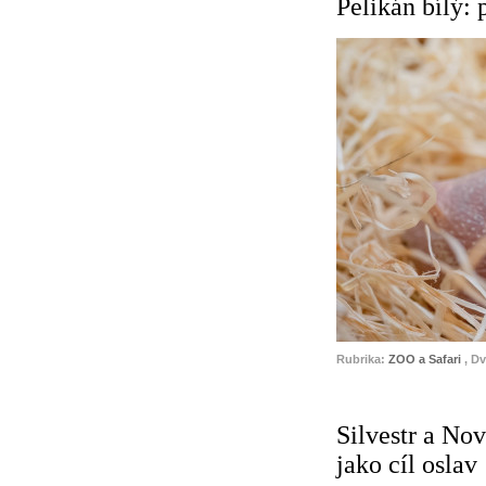
Pelikán bílý:
Rubrika:
ZOO a Safari
, D
Silvestr a No
jako cíl oslav