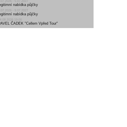
.07.2026 - 5.07.2027
egitimní nabídka půjčky
.07.2026 - 9.07.2027
egitimní nabídka půjčky
4.08.2026 19:00
AVEL ČADEK "Cellem Vpřed Tour"