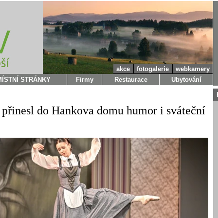
akce
fotogalerie
webkamery
MÍSTNÍ STRÁNKY
Firmy
Restaurace
Ubytování
 přinesl do Hankova domu humor i sváteční