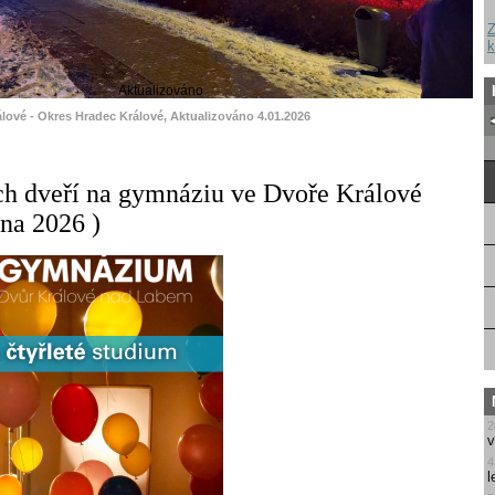
Z
k
Aktualizováno
álové - Okres Hradec Králové, Aktualizováno 4.01.2026
h dveří na gymnáziu ve Dvoře Králové
dna 2026 )
2
v
4
l