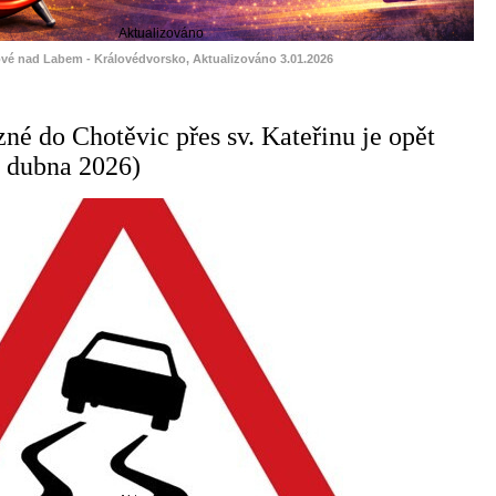
Aktualizováno
ové nad Labem - Královédvorsko, Aktualizováno 3.01.2026
zné do Chotěvic přes sv. Kateřinu je opět
. dubna 2026)