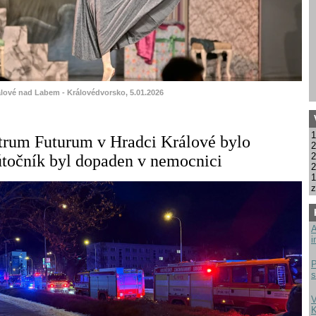
álové nad Labem - Královédvorsko, 5.01.2026
1
trum Futurum v Hradci Králové bylo
2
2
točník byl dopaden v nemocnici
2
1
z
A
i
P
s
V
K