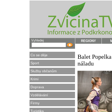
Vyhledej
REGIONY
Co se děje
Balet Popelka
náladu
Sport
Služby občanům
Krimi
Doprava
Vzdělávání
Firmy
Turistika