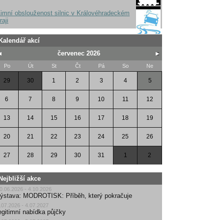
imní obslouženost silnic v Královéhradeckém
raji
Kalendář akcí
červenec 2026
Po
Út
St
Čt
Pá
So
Ne
29
30
1
2
3
4
5
6
7
8
9
10
11
12
13
14
15
16
17
18
19
20
21
22
23
24
25
26
27
28
29
30
31
1
2
Nejbližší akce
0.06.2026 - 4.10.2026
ýstava: MODROTISK: Příběh, který pokračuje
.07.2026 - 4.07.2027
egitimní nabídka půjčky