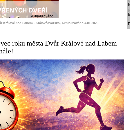
5
l
9
l
Aktualizováno
1
ůr Králové nad Labem - Královédvorsko, Aktualizováno 4.01.2026
P
ovec roku města Dvůr Králové nad Labem
nále!