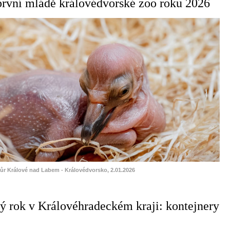
 první mládě královédvorské zoo roku 2026
vůr Králové nad Labem - Královédvorsko, 2.01.2026
vý rok v Královéhradeckém kraji: kontejnery