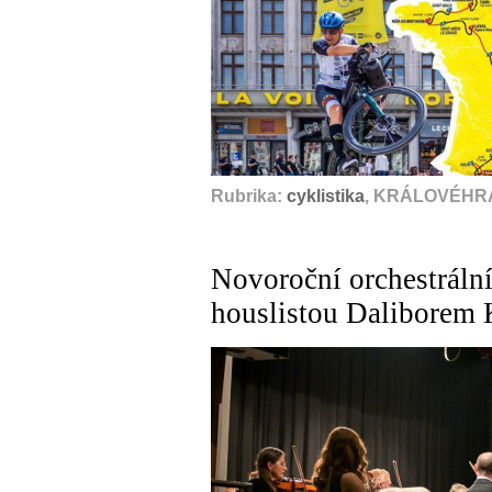
Rubrika:
cyklistika
, KRÁLOVÉHRA
Novoroční orchestráln
houslistou Daliborem