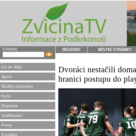
Vyhledej
REGIONY
MÍSTNÍ STRÁNKY
Co se děje
Dvoráci nestačili doma
Sport
hranici postupu do pla
Služby občanům
Krimi
Doprava
Vzdělávání
Firmy
Turistika