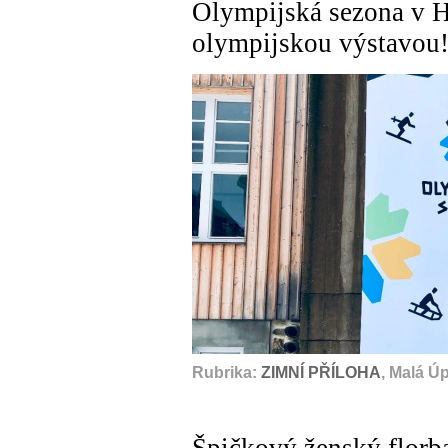
Olympijská sezona v H
olympijskou výstavou
Rubrika:
ZIMNÍ PŘÍLOHA
, Malá Ú
Špičkový ženský florb