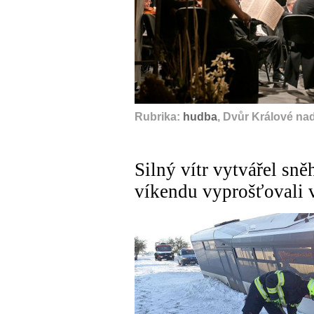
Rubrika:
hudba
, Dvůr Králové na
Silný vítr vytvářel sně
víkendu vyprošťovali v