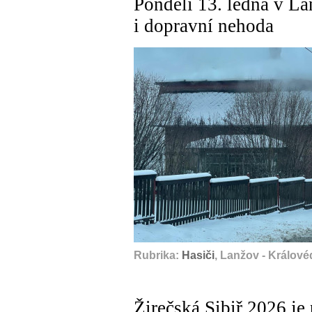
Pondělí 13. ledna v L
i dopravní nehoda
Rubrika:
Hasiči
, Lanžov - Králové
Žirečská Sibiř 2026 je