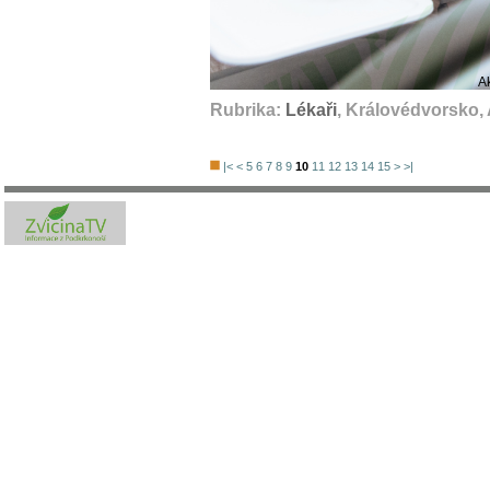
A
Rubrika:
Lékaři
, Královédvorsko,
|<
<
5
6
7
8
9
10
11
12
13
14
15
>
>|