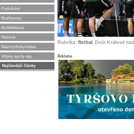
Podnikání
Rozhovory
Architektura
Historie
Rubrika:
florbal
, Dvůr Králové na
Názory/fotky/videa
Reklama
Vtípky apríly atp.
Nejčtenější články