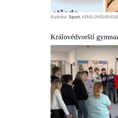
Rubrika:
Sport
, KRÁLOVÉHRADEC
Královédvorští gymna
A