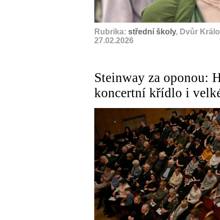
Rubrika:
střední školy
, Dvůr Král
27.02.2026
Steinway za oponou: 
koncertní křídlo i vel