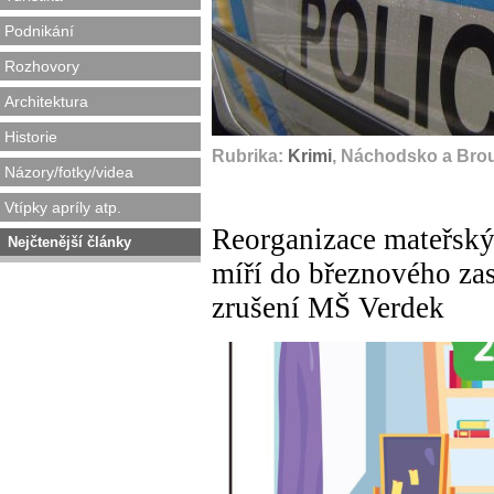
Podnikání
Rozhovory
Architektura
Historie
Rubrika:
Krimi
, Náchodsko a Bro
Názory/fotky/videa
Vtípky apríly atp.
Reorganizace mateřský
Nejčtenější články
míří do březnového zas
zrušení MŠ Verdek