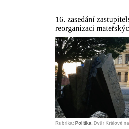
16. zasedání zastupite
reorganizaci mateřských
Rubrika:
Politika
, Dvůr Králové n