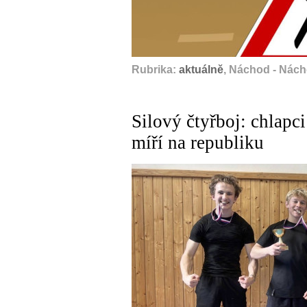
Rubrika:
aktuálně
, Náchod - Nác
Silový čtyřboj: chlapci
míří na republiku