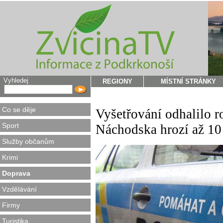
Vyhledej
REGIONY
MÍSTNÍ STRÁNKY
Co se děje
Vyšetřování odhalilo r
Sport
Náchodska hrozí až 10 
Služby občanům
Krimi
Doprava
Vzdělávání
Firmy
Turistika