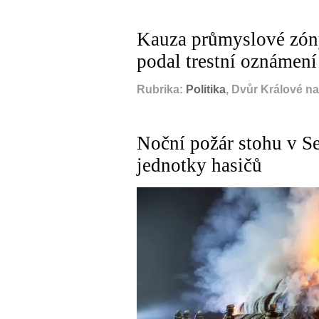
Kauza průmyslové zóny
podal trestní oznámení
Rubrika:
Politika
, Dvůr Králové n
Noční požár stohu v S
jednotky hasičů