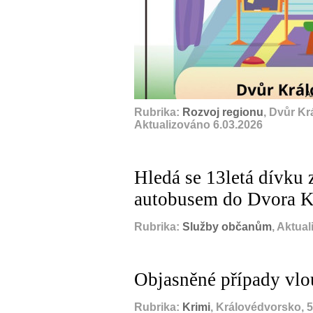
A
Rubrika:
Rozvoj regionu
, Dvůr K
Aktualizováno 6.03.2026
Hledá se 13letá dívku 
autobusem do Dvora K
Rubrika:
Služby občanům
, Aktua
Objasněné případy vlo
Rubrika:
Krimi
, Královédvorsko, 