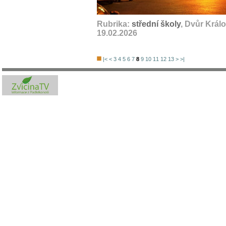
Rubrika:
střední školy
, Dvůr Král
19.02.2026
|<
<
3
4
5
6
7
8
9
10
11
12
13
>
>|