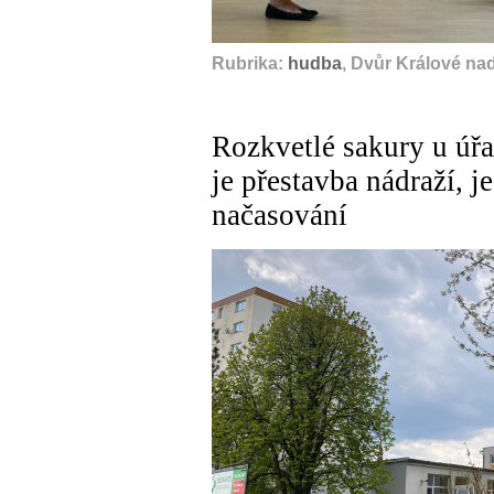
Rubrika:
hudba
, Dvůr Králové na
Rozkvetlé sakury u úř
je přestavba nádraží, j
načasování