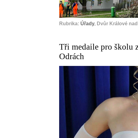
Rubrika:
Úřady
, Dvůr Králové na
Tři medaile pro školu 
Odrách