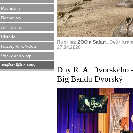
Podnikání
Rozhovory
Architektura
Historie
Rubrika:
ZOO a Safari
, Dvůr Král
Názory/fotky/videa
27.04.2026
Vtípky apríly atp.
Nejčtenější články
Dny R. A. Dvorského -
Big Bandu Dvorský