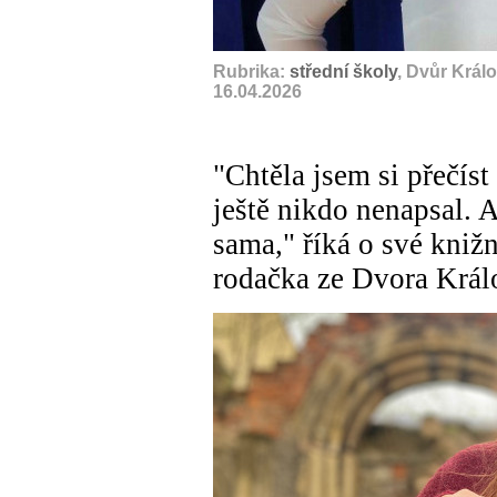
Rubrika:
střední školy
, Dvůr Král
16.04.2026
"Chtěla jsem si přečíst
ještě nikdo nenapsal. A
sama," říká o své knižn
rodačka ze Dvora Král