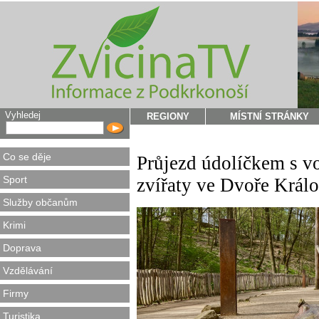
Vyhledej
REGIONY
MÍSTNÍ STRÁNKY
Co se děje
Průjezd údolíčkem s vo
Sport
zvířaty ve Dvoře Králo
Služby občanům
Krimi
Doprava
Vzdělávání
Firmy
Turistika