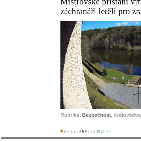
Mistrovské přistání vr
záchranáři letěli pro z
Rubrika:
Bezpečnost
, Královédvo
|<
<
1
2
3
4
5
6
7
8
9
10
11
>
>|