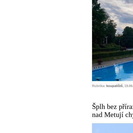
Rubrika:
koupaliště
, 19.06
Šplh bez přír
nad Metují ch