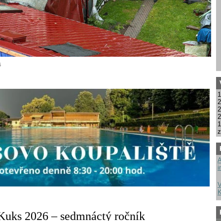
6
1
2
2
2
1
z
A
i
V
K
Kuks 2026 – sedmnáctý ročník