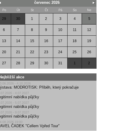
červenec 2026
Po
Út
St
Čt
Pá
So
Ne
29
30
1
2
3
4
5
6
7
8
9
10
11
12
13
14
15
16
17
18
19
20
21
22
23
24
25
26
27
28
29
30
31
1
2
Nejbližší akce
0.06.2026 - 4.10.2026
ýstava: MODROTISK: Příběh, který pokračuje
.07.2026 - 4.07.2027
egitimní nabídka půjčky
.07.2026 - 5.07.2027
egitimní nabídka půjčky
.07.2026 - 9.07.2027
egitimní nabídka půjčky
4.08.2026 19:00
AVEL ČADEK "Cellem Vpřed Tour"