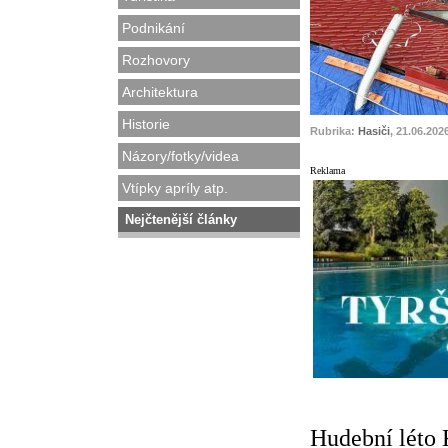
Podnikání
Rozhovory
Architektura
Historie
Rubrika:
Hasiči
, 21.06.202
Názory/fotky/videa
Reklama
Vtípky apríly atp.
Nejčtenější články
Hudební léto 