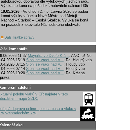
autobusovou dopravou dle výlukových jízdních řádů.
Výluka se koná na požadek zhotovitele dálnice D35.
19.05.2026
- Ve dnech 2. - 5. června 2026 se budou
konat výluky v úseku Nové Město nad Metují –
Náchod – Starkoč – Česká Skalice. Výluka se koná
na požadek zhotovitele Náchodského obchvatu.
Další krátké zprávy
Vaše komentáře
8.06.2026 11:37
Mayerka ve Dvoře Krá...
: ANO- už Ne
.04.2026 15:19
Sloni se vrací nad V...
: Re: Hloupý vtip
.04.2026 07:15
Sloni se vrací nad V...
: Hloupý vtip
.04.2026 07:14
Sloni se vrací nad V...
: Hloupý vtip
.04.2026 10:20
Sloni se vrací nad V...
: Re: Krásná
práva
Komerční sdělení
ktuální polohu vlaků v ČR najdete v této
nteraktivní mapě SŽDC
eřejná doprava online - poloha busu a vlaku v
rálovéhradeckém kraji
Kalendář akcí