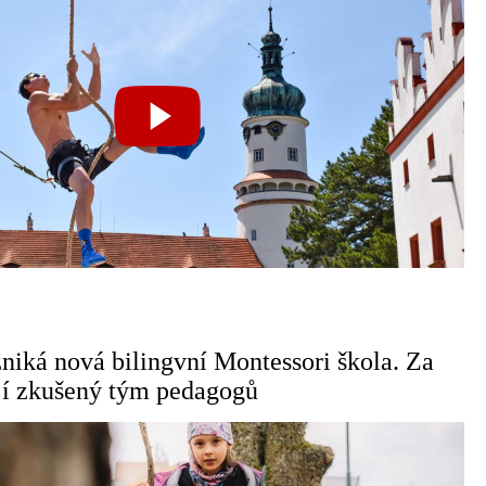
niká nová bilingvní Montessori škola. Za
jí zkušený tým pedagogů