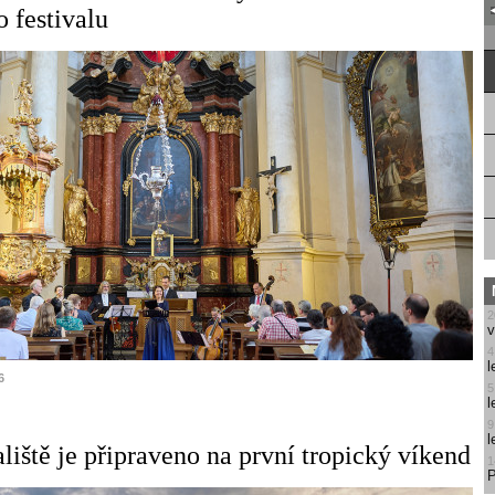
 festivalu
2
v
4
l
6
5
l
9
l
liště je připraveno na první tropický víkend
1
P