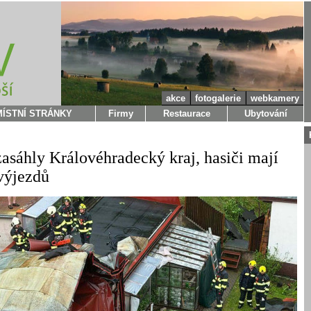
akce
fotogalerie
webkamery
MÍSTNÍ STRÁNKY
Firmy
Restaurace
Ubytování
zasáhly Královéhradecký kraj, hasiči mají
výjezdů