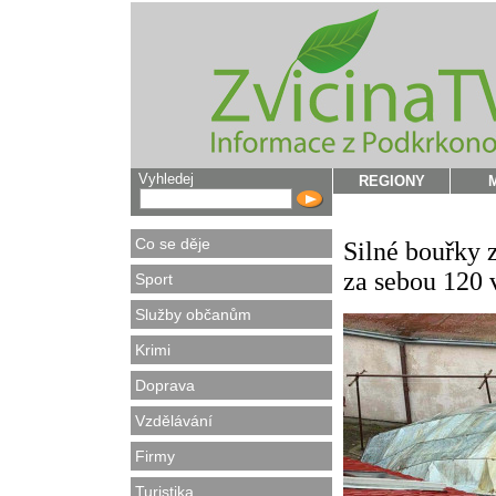
Vyhledej
REGIONY
Co se děje
Silné bouřky 
za sebou 120 
Sport
Služby občanům
Krimi
Doprava
Vzdělávání
Firmy
Turistika