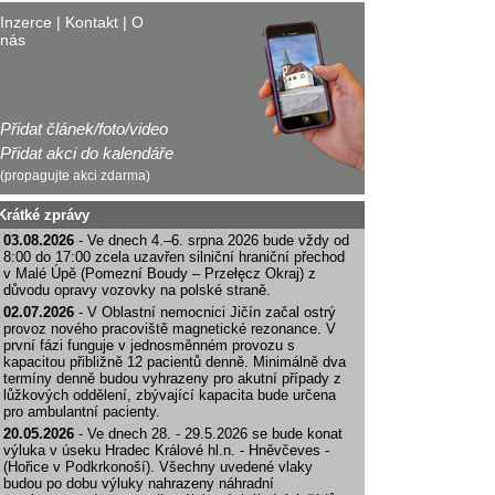
Inzerce
|
Kontakt
|
O
nás
Přidat článek/foto/video
Přidat akci do kalendáře
(propagujte akci zdarma)
Krátké zprávy
03.08.2026
- Ve dnech 4.–6. srpna 2026 bude vždy od
8:00 do 17:00 zcela uzavřen silniční hraniční přechod
v Malé Úpě (Pomezní Boudy – Przełęcz Okraj) z
důvodu opravy vozovky na polské straně.
02.07.2026
- V Oblastní nemocnici Jičín začal ostrý
provoz nového pracoviště magnetické rezonance. V
první fázi funguje v jednosměnném provozu s
kapacitou přibližně 12 pacientů denně. Minimálně dva
termíny denně budou vyhrazeny pro akutní případy z
lůžkových oddělení, zbývající kapacita bude určena
pro ambulantní pacienty.
20.05.2026
- Ve dnech 28. - 29.5.2026 se bude konat
výluka v úseku Hradec Králové hl.n. - Hněvčeves -
(Hořice v Podkrkonoší). Všechny uvedené vlaky
budou po dobu výluky nahrazeny náhradní