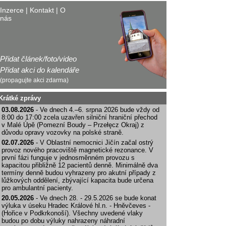
Inzerce
|
Kontakt
|
O
nás
Přidat článek/foto/video
Přidat akci do kalendáře
(propagujte akci zdarma)
Krátké zprávy
03.08.2026
- Ve dnech 4.–6. srpna 2026 bude vždy od
8:00 do 17:00 zcela uzavřen silniční hraniční přechod
v Malé Úpě (Pomezní Boudy – Przełęcz Okraj) z
důvodu opravy vozovky na polské straně.
02.07.2026
- V Oblastní nemocnici Jičín začal ostrý
provoz nového pracoviště magnetické rezonance. V
první fázi funguje v jednosměnném provozu s
kapacitou přibližně 12 pacientů denně. Minimálně dva
termíny denně budou vyhrazeny pro akutní případy z
lůžkových oddělení, zbývající kapacita bude určena
pro ambulantní pacienty.
20.05.2026
- Ve dnech 28. - 29.5.2026 se bude konat
výluka v úseku Hradec Králové hl.n. - Hněvčeves -
(Hořice v Podkrkonoší). Všechny uvedené vlaky
budou po dobu výluky nahrazeny náhradní