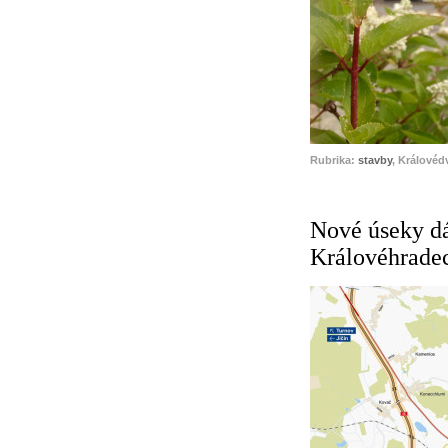
Rubrika:
stavby
, Královéd
Nové úseky dá
Královéhrade