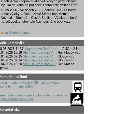
autobusovou dopravou dle výlukových jízdních řádů.
Výluka se koná na požadek zhotovitele dálnice D35.
19.05.2026
- Ve dnech 2. - 5. června 2026 se budou
konat výluky v úseku Nové Město nad Metují –
Náchod – Starkoč – Česká Skalice. Výluka se koná
na požadek zhotovitele Náchodského obchvatu.
Další krátké zprávy
Vaše komentáře
8.06.2026 11:37
Mayerka ve Dvoře Krá...
: ANO- už Ne
.04.2026 15:19
Sloni se vrací nad V...
: Re: Hloupý vtip
.04.2026 07:15
Sloni se vrací nad V...
: Hloupý vtip
.04.2026 07:14
Sloni se vrací nad V...
: Hloupý vtip
.04.2026 10:20
Sloni se vrací nad V...
: Re: Krásná
práva
Komerční sdělení
ktuální polohu vlaků v ČR najdete v této
nteraktivní mapě SŽDC
eřejná doprava online - poloha busu a vlaku v
rálovéhradeckém kraji
Kalendář akcí