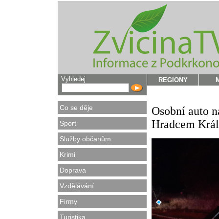
Vyhledej
REGIONY
Co se děje
Osobní auto n
Hradcem Král
Sport
Služby občanům
Krimi
Doprava
Vzdělávání
Firmy
Turistika