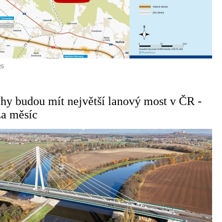
25
y budou mít největší lanový most v ČR -
za měsíc