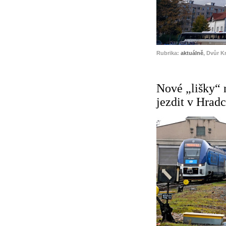
Rubrika:
aktuálně
, Dvůr K
Nové „lišky“ 
jezdit v Hrad