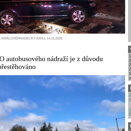
, KRÁLOVÉHRADECKÝ KRAJ, 14.11.2025
1
 autobusového nádraží je z důvodu
2
2
přestěhováno
2
1
z
A
i
V
K