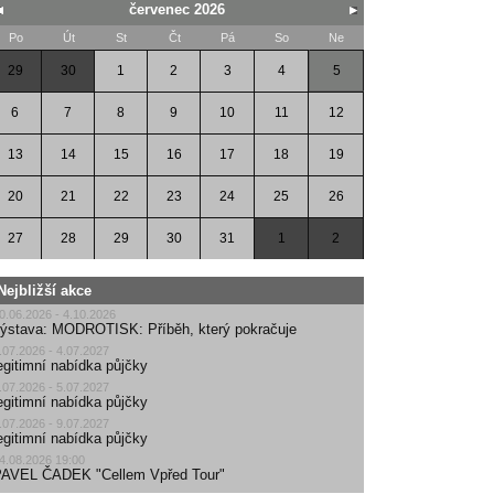
červenec 2026
Po
Út
St
Čt
Pá
So
Ne
29
30
1
2
3
4
5
6
7
8
9
10
11
12
13
14
15
16
17
18
19
20
21
22
23
24
25
26
27
28
29
30
31
1
2
Nejbližší akce
0.06.2026 - 4.10.2026
ýstava: MODROTISK: Příběh, který pokračuje
.07.2026 - 4.07.2027
egitimní nabídka půjčky
.07.2026 - 5.07.2027
egitimní nabídka půjčky
.07.2026 - 9.07.2027
egitimní nabídka půjčky
4.08.2026 19:00
AVEL ČADEK "Cellem Vpřed Tour"