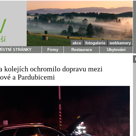
akce
fotogalerie
webkamery
MÍSTNÍ STRÁNKY
Firmy
Restaurace
Ubytování
a kolejích ochromilo dopravu mezi
ové a Pardubicemi