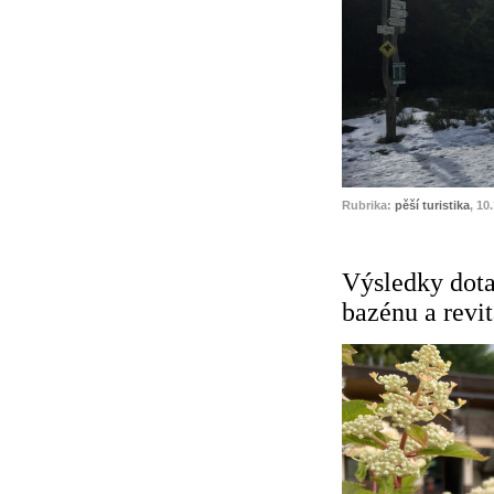
Rubrika:
pěší turistika
, 10
Výsledky dota
bazénu a revi