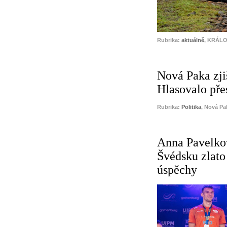
Rubrika:
aktuálně
, KRÁLO
Nová Paka zjiš
Hlasovalo přes
Rubrika:
Politika
, Nová Pak
Anna Pavelkov
Švédsku zlato 
úspěchy