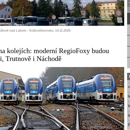
rálové nad Labem - Královédvorsko, 14.11.2025
na kolejích: moderní RegioFoxy budou
ci, Trutnově i Náchodě
2
v
4
l
5
l
9
l
1
P