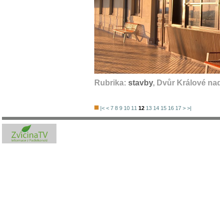
Rubrika:
stavby
, Dvůr Králové na
|<
<
7
8
9
10
11
12
13
14
15
16
17
>
>|