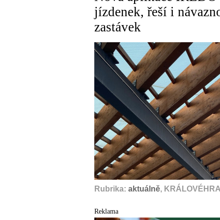
jízdenek, řeší i návazn
zastávek
Rubrika:
aktuálně
, KRÁLOVÉHRAD
Reklama