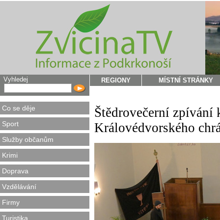
Vyhledej
REGIONY
MÍSTNÍ STRÁNKY
Co se děje
Štědrovečerní zpívání 
Sport
Královédvorského chr
Služby občanům
Krimi
Doprava
Vzdělávání
Firmy
Turistika