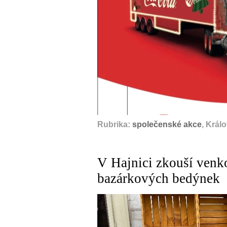
Rubrika:
společenské akce
, Král
V Hajnici zkouší venk
bazárkových bedýnek