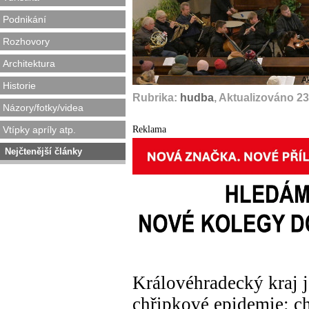
Podnikání
Rozhovory
Architektura
A
Historie
Rubrika:
hudba
, Aktualizováno 2
Názory/fotky/videa
Reklama
Vtípky apríly atp.
Nejčtenější články
Královéhradecký kraj j
chřipkové epidemie: ch