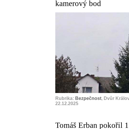
kamerový bod
Rubrika:
Bezpečnost
, Dvůr Králo
22.12.2025
Tomáš Erban pokořil 10