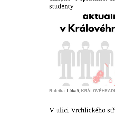
studenty
Rubrika:
Lékaři
, KRÁLOVÉHRADE
V ulici Vrchlického st