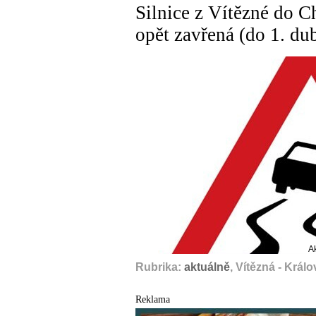
Silnice z Vítězné do Ch
opět zavřená (do 1. du
A
Rubrika:
aktuálně
, Vítězná - Krá
Reklama