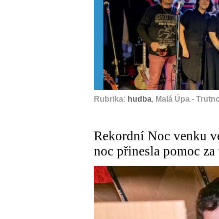
Rubrika:
hudba
, Malá Úpa - Trutn
Rekordní Noc venku v
noc přinesla pomoc za 