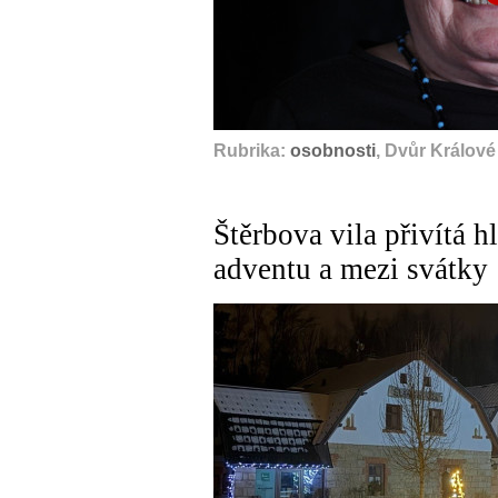
Rubrika:
osobnosti
, Dvůr Králov
Štěrbova vila přivítá 
adventu a mezi svátky