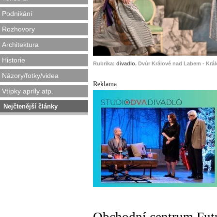
Podnikání
Rozhovory
Architektura
Historie
Rubrika:
divadlo
, Dvůr Králové nad Labem - Král
Názory/fotky/videa
Reklama
Vtípky apríly atp.
Nejčtenější články