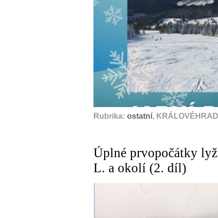
Rubrika:
ostatní
, KRÁLOVÉHRADE
Úplné prvopočátky lyž
L. a okolí (2. díl)