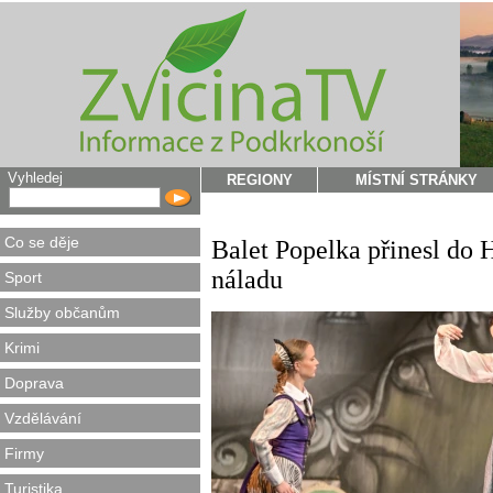
Vyhledej
REGIONY
MÍSTNÍ STRÁNKY
Co se děje
Balet Popelka přinesl do
náladu
Sport
Služby občanům
Krimi
Doprava
Vzdělávání
Firmy
Turistika