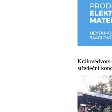
Královédvorsk
středeční kon