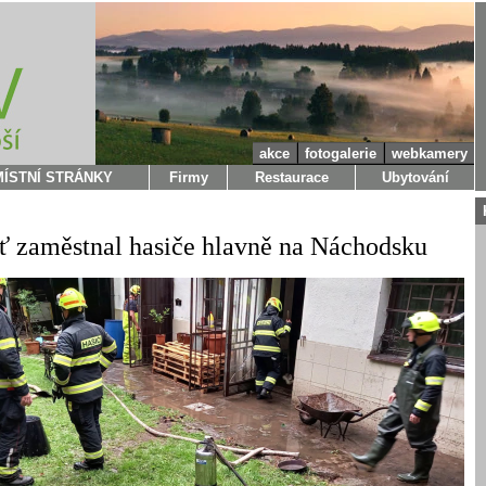
akce
fotogalerie
webkamery
MÍSTNÍ STRÁNKY
Firmy
Restaurace
Ubytování
šť zaměstnal hasiče hlavně na Náchodsku