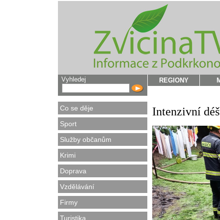
Vyhledej
REGIONY
Co se děje
Intenzivní dé
Sport
Služby občanům
Krimi
Doprava
Vzdělávání
Firmy
Turistika