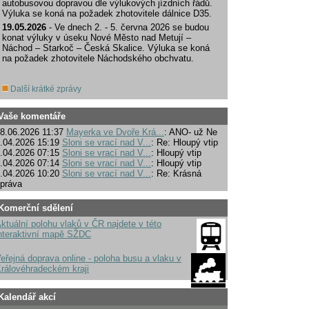
autobusovou dopravou dle výlukových jízdních řádů.
Výluka se koná na požadek zhotovitele dálnice D35.
19.05.2026
- Ve dnech 2. - 5. června 2026 se budou
konat výluky v úseku Nové Město nad Metují –
Náchod – Starkoč – Česká Skalice. Výluka se koná
na požadek zhotovitele Náchodského obchvatu.
Další krátké zprávy
Vaše komentáře
8.06.2026 11:37
Mayerka ve Dvoře Krá...
: ANO- už Ne
.04.2026 15:19
Sloni se vrací nad V...
: Re: Hloupý vtip
.04.2026 07:15
Sloni se vrací nad V...
: Hloupý vtip
.04.2026 07:14
Sloni se vrací nad V...
: Hloupý vtip
.04.2026 10:20
Sloni se vrací nad V...
: Re: Krásná
práva
Komerční sdělení
ktuální polohu vlaků v ČR najdete v této
nteraktivní mapě SŽDC
eřejná doprava online - poloha busu a vlaku v
rálovéhradeckém kraji
Kalendář akcí