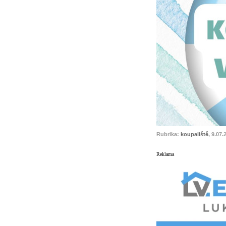
Rubrika:
koupaliště
, 9.07.
Reklama