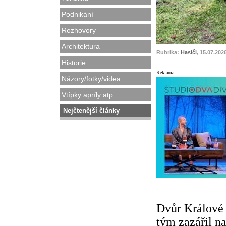
Podnikání
Rozhovory
Architektura
Rubrika:
Hasiči
, 15.07.202
Historie
Reklama
Názory/fotky/videa
Vtípky apríly atp.
Nejčtenější články
Dvůr Králové
tým zazářil n