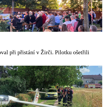
al při přistání v Žirči. Pilotku ošetřili