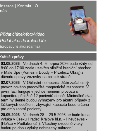
Inzerce
|
Kontakt
|
O
nás
Přidat článek/foto/video
Přidat akci do kalendáře
(propagujte akci zdarma)
Krátké zprávy
03.08.2026
- Ve dnech 4.–6. srpna 2026 bude vždy od
8:00 do 17:00 zcela uzavřen silniční hraniční přechod
v Malé Úpě (Pomezní Boudy – Przełęcz Okraj) z
důvodu opravy vozovky na polské straně.
02.07.2026
- V Oblastní nemocnici Jičín začal ostrý
provoz nového pracoviště magnetické rezonance. V
první fázi funguje v jednosměnném provozu s
kapacitou přibližně 12 pacientů denně. Minimálně dva
termíny denně budou vyhrazeny pro akutní případy z
lůžkových oddělení, zbývající kapacita bude určena
pro ambulantní pacienty.
20.05.2026
- Ve dnech 28. - 29.5.2026 se bude konat
výluka v úseku Hradec Králové hl.n. - Hněvčeves -
(Hořice v Podkrkonoší). Všechny uvedené vlaky
budou po dobu výluky nahrazeny náhradní