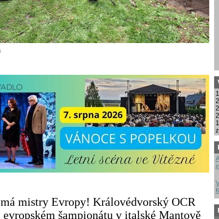
6
1
2
2
2
1
z
A
i
V
K
 má mistry Evropy! Královédvorský OCR
a evropském šampionátu v italské Mantově