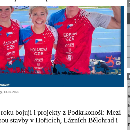
2
v
ty
, 13.07.2026
4
l
5
l
 roku bojují i projekty z Podkrkonoší: Mezi
9
l
ou stavby v Hořicích, Lázních Bělohrad i
1
P