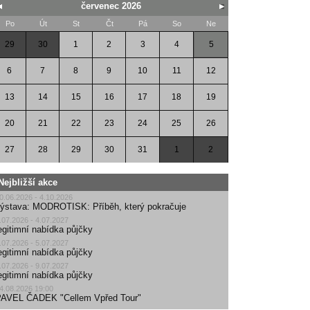
červenec 2026
Po
Út
St
Čt
Pá
So
Ne
29
30
1
2
3
4
5
6
7
8
9
10
11
12
13
14
15
16
17
18
19
20
21
22
23
24
25
26
27
28
29
30
31
1
2
Nejbližší akce
0.06.2026 - 4.10.2026
ýstava: MODROTISK: Příběh, který pokračuje
.07.2026 - 4.07.2027
egitimní nabídka půjčky
.07.2026 - 5.07.2027
egitimní nabídka půjčky
.07.2026 - 9.07.2027
egitimní nabídka půjčky
4.08.2026 19:00
AVEL ČADEK "Cellem Vpřed Tour"