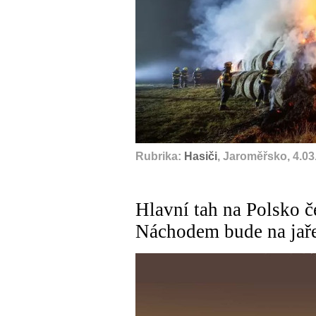
Rubrika:
Hasiči
, Jaroměřsko, 4.03
Hlavní tah na Polsko č
Náchodem bude na jař