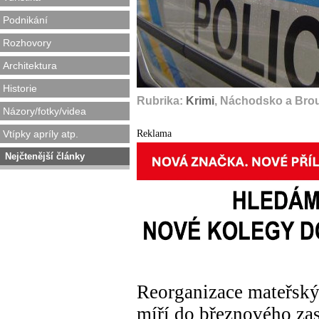
Podnikání
Rozhovory
Architektura
Historie
Rubrika:
Krimi
, Náchodsko a Bro
Názory/fotky/videa
Reklama
Vtípky apríly atp.
Nejčtenější články
Reorganizace mateřský
míří do březnového zas