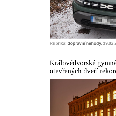
Rubrika:
dopravní nehody
, 19.02
Královédvorské gymnáz
otevřených dveří rekor