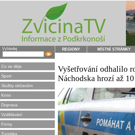
Vyhledej
REGIONY
MÍSTNÍ STRÁNKY
Co se děje
Vyšetřování odhalilo r
Sport
Náchodska hrozí až 10 
Služby občanům
Krimi
Doprava
Vzdělávání
Firmy
Turistika