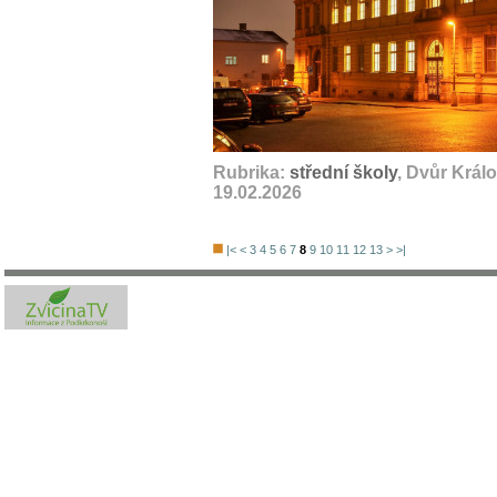
Rubrika:
střední školy
, Dvůr Král
19.02.2026
|<
<
3
4
5
6
7
8
9
10
11
12
13
>
>|