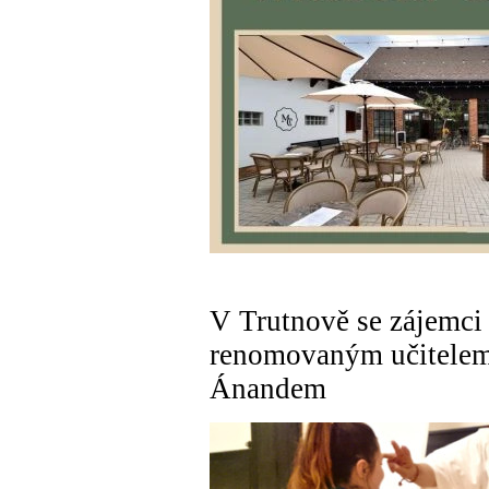
V Trutnově se zájemci n
renomovaným učitelem
Ánandem