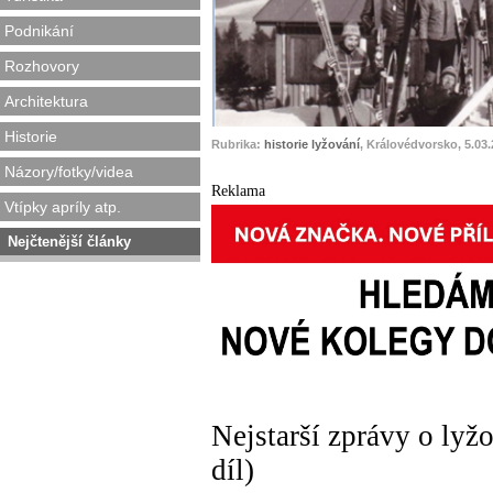
Podnikání
Rozhovory
Architektura
Historie
Rubrika:
historie lyžování
, Královédvorsko, 5.03
Názory/fotky/videa
Reklama
Vtípky apríly atp.
Nejčtenější články
Nejstarší zprávy o lyžo
díl)