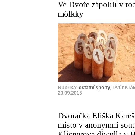
Ve Dvoře zápolili v ro
mölkky
Rubrika:
ostatní sporty
, Dvůr Krá
23.09.2015
Dvoračka Eliška Karešo
místo v anonymní sout
Klicperova divadla v 