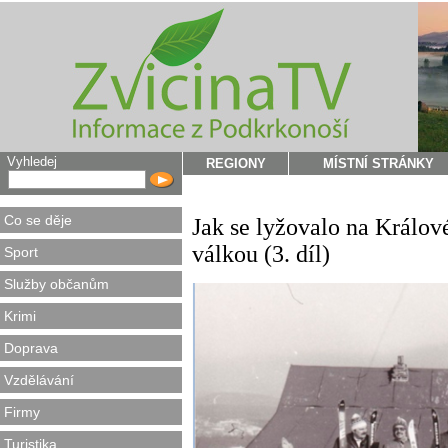
Vyhledej
REGIONY
MÍSTNÍ STRÁNKY
Co se děje
Jak se lyžovalo na Králo
válkou (3. díl)
Sport
Služby občanům
Krimi
Doprava
Vzdělávání
Firmy
Turistika