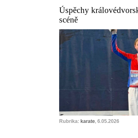
Úspěchy královédvorsk
scéně
Rubrika:
karate
, 6.05.2026