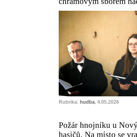
chrámovým sborem nad
Rubrika:
hudba
, 4.05.2026
Požár hnojníku u Nový
hasičů. Na místo se vra