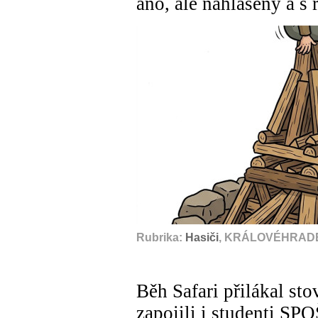
ano, ale nahlášený a 
Rubrika:
Hasiči
, KRÁLOVÉHRADE
Běh Safari přilákal st
zapojili i studenti SPO