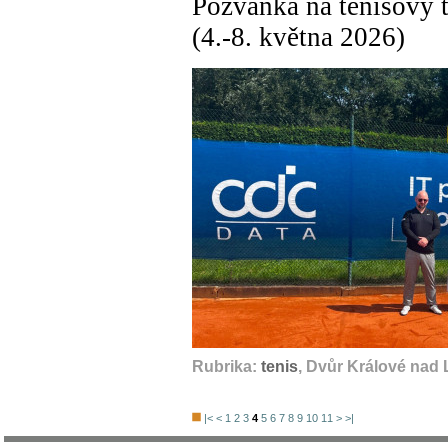
Pozvánka na tenisový 
(4.-8. května 2026)
Rubrika:
tenis
, Dvůr Králové nad
|<
<
1
2
3
4
5
6
7
8
9
10
11
>
>|