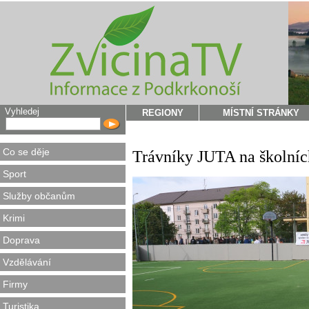
Vyhledej
REGIONY
MÍSTNÍ STRÁNKY
Co se děje
Trávníky JUTA na školních
Sport
Služby občanům
Krimi
Doprava
Vzdělávání
Firmy
Turistika