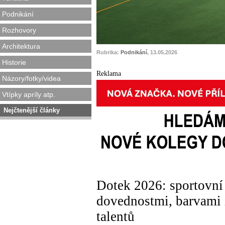
Podnikání
Rozhovory
Architektura
Rubrika:
Podnikání
, 13.05.2026
Historie
Reklama
Názory/fotky/videa
Vtípky apríly atp.
Nejčtenější články
Dotek 2026: sportovní 
dovednostmi, barvami i
talentů