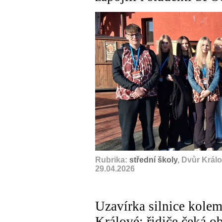
Rubrika:
střední školy
, Dvůr Král
29.04.2026
Uzavírka silnice kole
Králové: řidiče čeká o