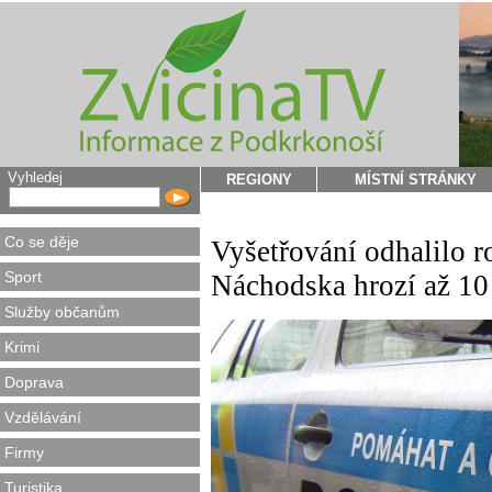
Vyhledej
REGIONY
MÍSTNÍ STRÁNKY
Co se děje
Vyšetřování odhalilo r
Sport
Náchodska hrozí až 10 
Služby občanům
Krimi
Doprava
Vzdělávání
Firmy
Turistika