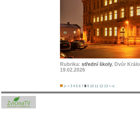
Rubrika:
střední školy
, Dvůr Král
19.02.2026
|<
<
3
4
5
6
7
8
9
10
11
12
13
>
>|