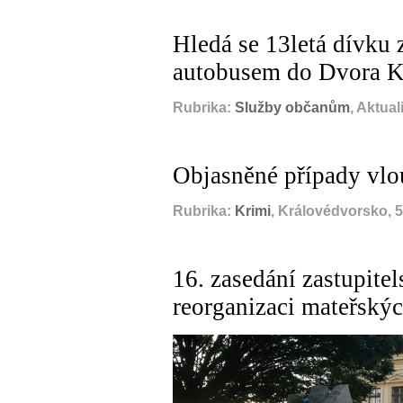
Hledá se 13letá dívku 
autobusem do Dvora K
Rubrika:
Služby občanům
, Aktua
Objasněné případy vlo
Rubrika:
Krimi
, Královédvorsko, 
16. zasedání zastupite
reorganizaci mateřských