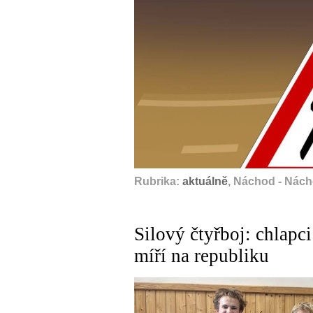
Rubrika:
aktuálně
, Náchod - Nác
Silový čtyřboj: chlapci
míří na republiku