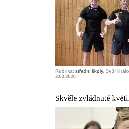
Rubrika:
střední školy
, Dvůr Král
2.03.2026
Skvěle zvládnuté květ