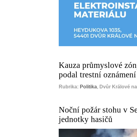
Kauza průmyslové zóny
podal trestní oznámení
Rubrika:
Politika
, Dvůr Králové n
Noční požár stohu v S
jednotky hasičů