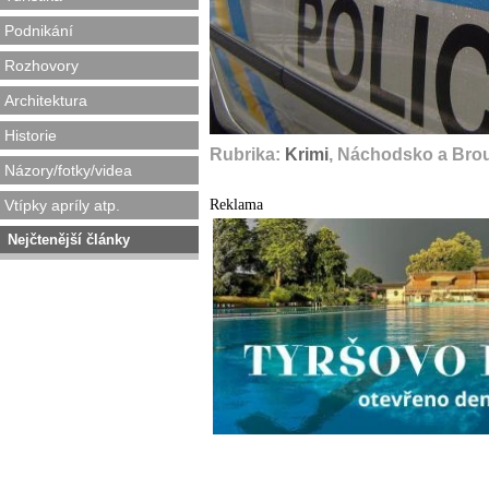
Podnikání
Rozhovory
Architektura
Historie
Rubrika:
Krimi
, Náchodsko a Bro
Názory/fotky/videa
Reklama
Vtípky apríly atp.
Nejčtenější články