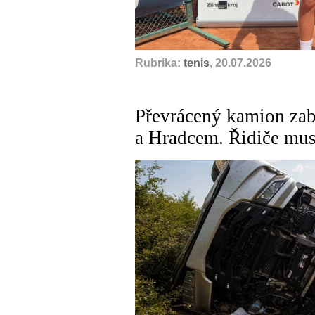
Rubrika:
tenis
, 20.07.2026
Převrácený kamion zab
a Hradcem. Řidiče muse