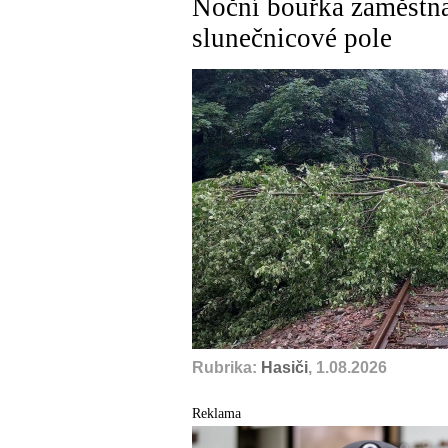
Noční bouřka zaměstnal
slunečnicové pole
Rubrika:
Hasiči
, 1.08.2026
Reklama