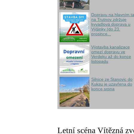
Dopravu na hlavním t
na Trutnov zdržuje
kyvadlová doprava u
Výšinky (do 23.
prosince...
Výstavba kanalizace
omezí dopravu ve
Verdeku až do konce
listopadu
Silnice ze Stanovic do
Kuksu je uzavřena do
konce srpna
Letní scéna Vítězná z