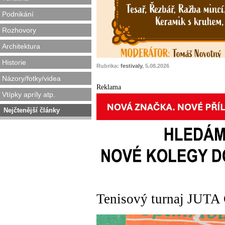
Podnikání
Rozhovory
Architektura
Historie
Rubrika:
festivaly
, 5.08.2026
Názory/fotky/videa
Reklama
Vtípky apríly atp.
Nejčtenější články
Tenisový turnaj JUTA