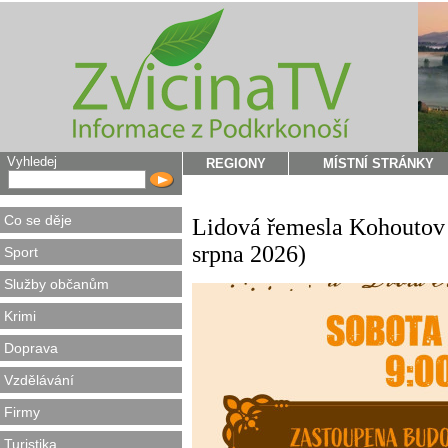
Vyhledej
REGIONY
MÍSTNÍ STRÁNKY
Co se děje
Lidová řemesla Kohoutov 
srpna 2026)
Sport
Služby občanům
Krimi
Doprava
Vzdělávání
Firmy
Turistika