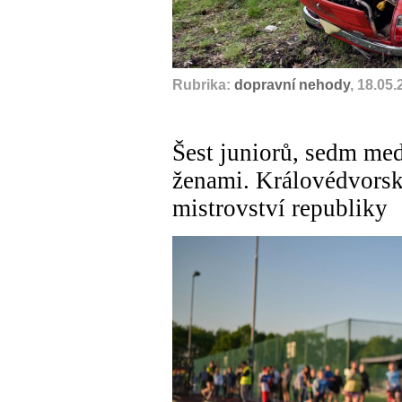
Rubrika:
dopravní nehody
, 18.05
Šest juniorů, sedm med
ženami. Královédvorsk
mistrovství republiky