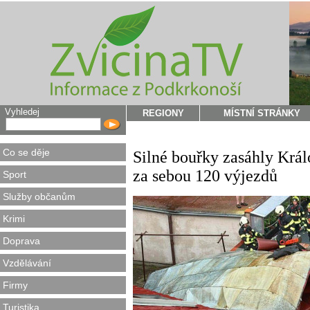
Vyhledej
REGIONY
MÍSTNÍ STRÁNKY
Co se děje
Silné bouřky zasáhly Král
za sebou 120 výjezdů
Sport
Služby občanům
Krimi
Doprava
Vzdělávání
Firmy
Turistika