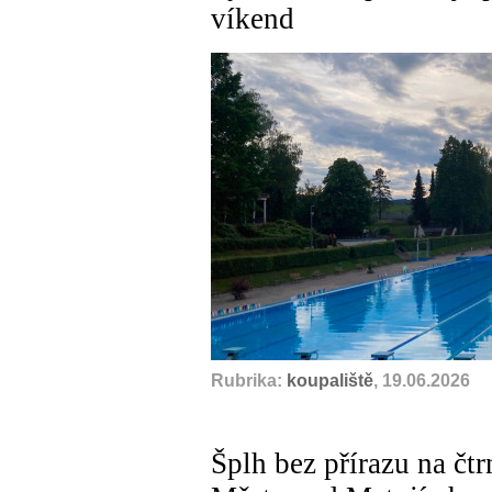
víkend
Rubrika:
koupaliště
, 19.06.2026
Šplh bez přírazu na čt