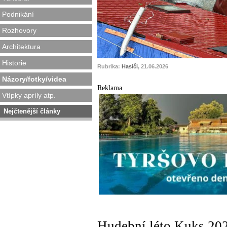
Podnikání
Rozhovory
Architektura
Historie
Rubrika:
Hasiči
, 21.06.2026
Názory/fotky/videa
Reklama
Vtípky apríly atp.
Nejčtenější články
Hudební léto Kuks 202