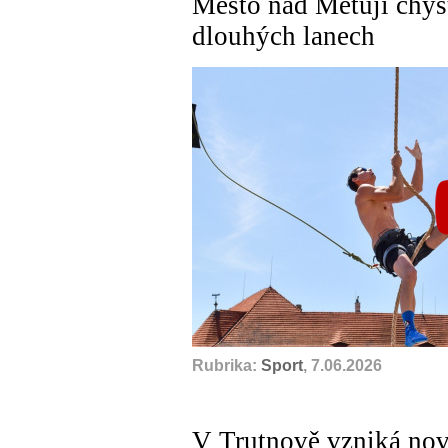
Město nad Metují chys
dlouhých lanech
Rubrika:
Sport
, 7.06.2026
V Trutnově vzniká nov