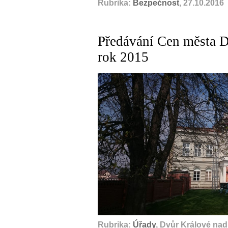
Rubrika:
Bezpečnost
, 27.10.2016
Předávání Cen města 
rok 2015
Rubrika:
Úřady
, Dvůr Králové na