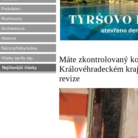
Podnikání
Rozhovory
Architektura
Historie
Názory/fotky/videa
Máte zkontrolovaný ko
Vtípky apríly atp.
Královéhradeckém kra
Nejčtenější články
revize