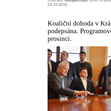
Rubrika:
Bezpečnost
, Dvůr Králo
24.10.2016
Koaliční dohoda v Krá
podepsána. Programové
prosinci.