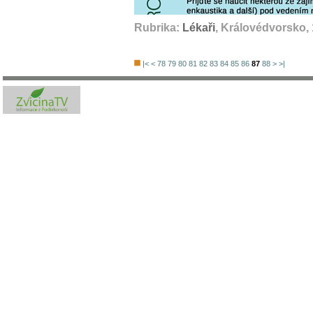
Rubrika:
Lékaři
, Královédvorsko, 
|<
<
78
79
80
81
82
83
84
85
86
87
88
>
>|