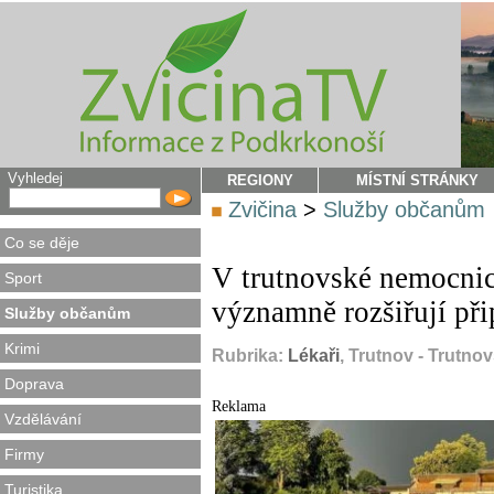
Vyhledej
REGIONY
MÍSTNÍ STRÁNKY
Zvičina
>
Služby občanům
Co se děje
V trutnovské nemocnic
Sport
významně rozšiřují při
Služby občanům
Krimi
Rubrika:
Lékaři
, Trutnov - Trutno
Doprava
Reklama
Vzdělávání
Firmy
Turistika