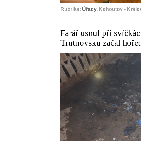
Rubrika:
Úřady
, Kohoutov - Králo
Farář usnul při svíčkác
Trutnovsku začal hořet