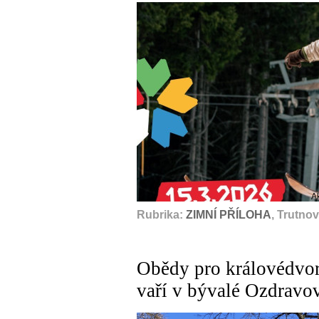
A
Rubrika:
ZIMNÍ PŘÍLOHA
, Trutno
Obědy pro královédvor
vaří v bývalé Ozdravo