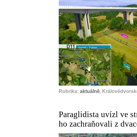
Rubrika:
aktuálně
, Královédvorsk
Paraglidista uvízl ve s
ho zachraňovali z dva