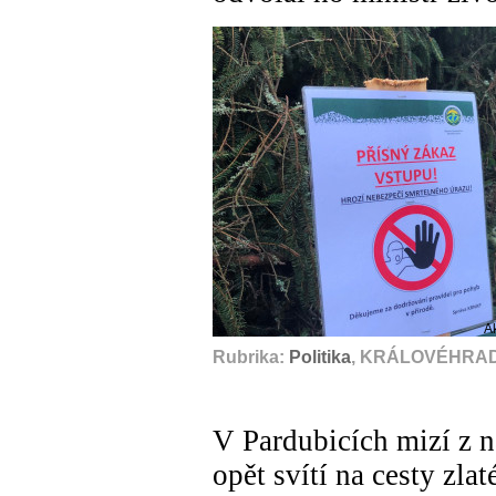
A
Rubrika:
Politika
, KRÁLOVÉHRADE
V Pardubicích mizí z n
opět svítí na cesty zla