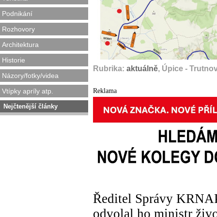
Podnikání
Rozhovory
Architektura
Historie
Rubrika:
aktuálně
, Úpice - Trutno
Názory/fotky/videa
Reklama
Vtípky apríly atp.
Nejčtenější články
Ředitel Správy KRNAP
odvolal ho ministr živ