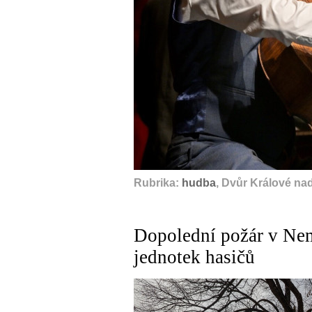
Rubrika:
hudba
, Dvůr Králové na
Dopolední požár v Nem
jednotek hasičů