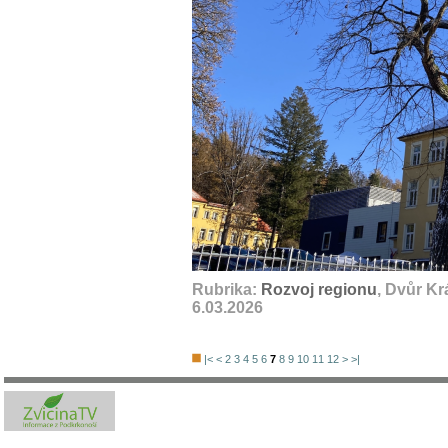
Rubrika:
Rozvoj regionu
, Dvůr K
6.03.2026
|<
<
2
3
4
5
6
7
8
9
10
11
12
>
>|