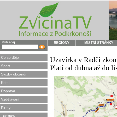
Vyhledej
REGIONY
MÍSTNÍ STRÁNKY
Co se děje
Uzavírka v Radči zkom
Sport
Platí od dubna až do l
Služby občanům
Krimi
Doprava
Vzdělávání
Firmy
Turistika