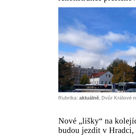
Rubrika:
aktuálně
, Dvůr Králové 
Nové „lišky“ na kolej
budou jezdit v Hradci,