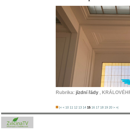
Rubrika:
jízdní řády
, KRÁLOVÉHR
|<
<
10
11
12
13
14
15
16
17
18
19
20
>
>|