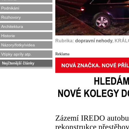
Podnikání
Rozhovory
Architektura
Historie
Rubrika:
dopravní nehody
, KRÁL
Názory/fotky/videa
Reklama
Vtípky apríly atp.
Nejčtenější články
Zázemí IREDO autobus
rekonstrukce přestěho