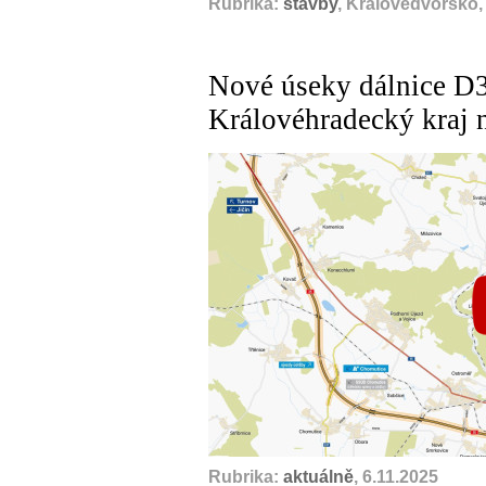
Rubrika:
stavby
, Královédvorsko,
Nové úseky dálnice D35
Královéhradecký kraj
Rubrika:
aktuálně
, 6.11.2025