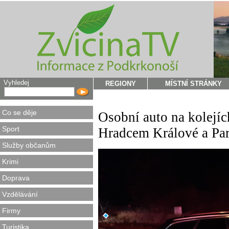
Vyhledej
REGIONY
MÍSTNÍ STRÁNKY
Co se děje
Osobní auto na kolejí
Sport
Hradcem Králové a Pa
Služby občanům
Krimi
Doprava
Vzdělávání
Firmy
Turistika