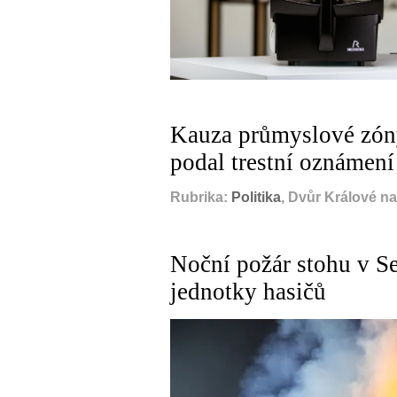
Kauza průmyslové zóny
podal trestní oznámení
Rubrika:
Politika
, Dvůr Králové n
Noční požár stohu v S
jednotky hasičů