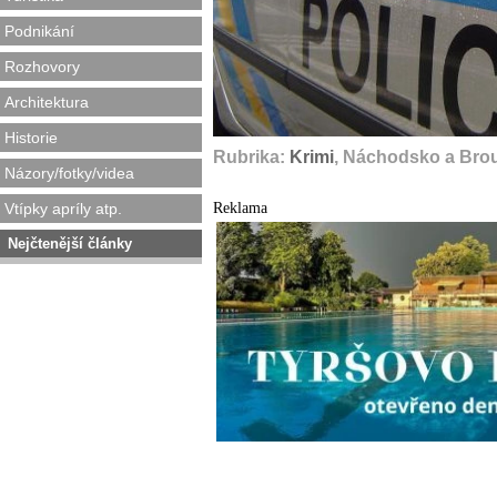
Podnikání
Rozhovory
Architektura
Historie
Rubrika:
Krimi
, Náchodsko a Bro
Názory/fotky/videa
Reklama
Vtípky apríly atp.
Nejčtenější články