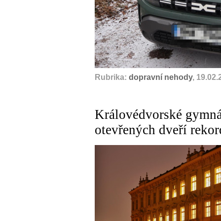
Rubrika:
dopravní nehody
, 19.02
Královédvorské gymnáz
otevřených dveří rekor