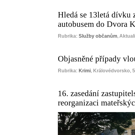
Hledá se 13letá dívku 
autobusem do Dvora K
Rubrika:
Služby občanům
, Aktua
Objasněné případy vlo
Rubrika:
Krimi
, Královédvorsko, 
16. zasedání zastupite
reorganizaci mateřských