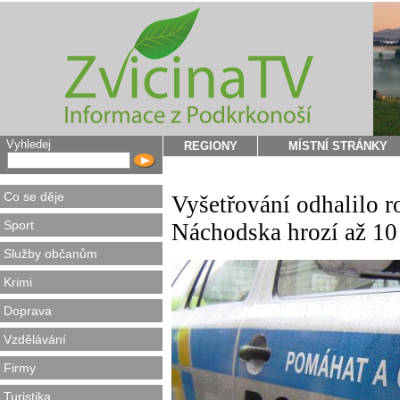
Vyhledej
REGIONY
MÍSTNÍ STRÁNKY
Co se děje
Vyšetřování odhalilo r
Sport
Náchodska hrozí až 10 
Služby občanům
Krimi
Doprava
Vzdělávání
Firmy
Turistika