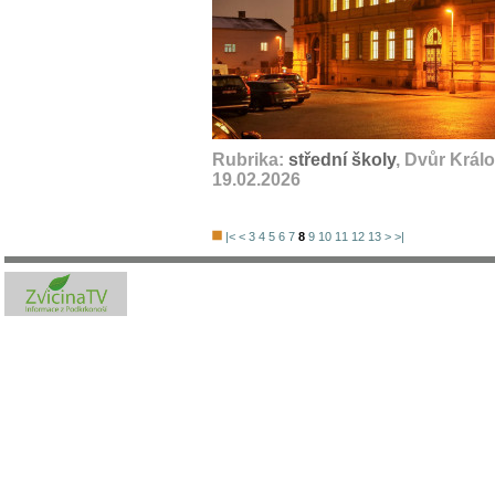
Rubrika:
střední školy
, Dvůr Král
19.02.2026
|<
<
3
4
5
6
7
8
9
10
11
12
13
>
>|