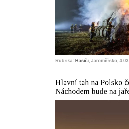
Rubrika:
Hasiči
, Jaroměřsko, 4.03
Hlavní tah na Polsko č
Náchodem bude na jař