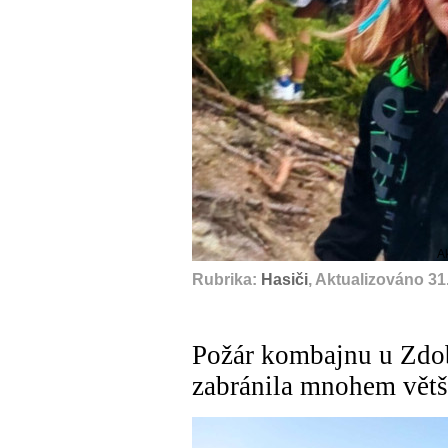
A
Rubrika:
Hasiči
, Aktualizováno 31
Požár kombajnu u Zdob
zabránila mnohem větš