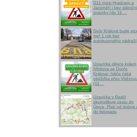
D11 mezi Hradcem a
Jaroměří i bez dálničn
známky (do 15....
Dvůr Králové bude víc
než 1 rok bez
autobusového nádraží
Uzavírka silnice kolem
hřbitova ve Dvoře
Králové: řidiče čeká
objížďka přes Vítězno
(11....
Uzavírka v Radči
zkomplikuje cestu do
Úpice. Platí od dubna 
do listopadu