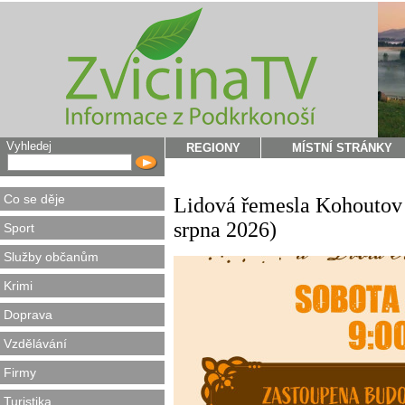
Vyhledej
REGIONY
MÍSTNÍ STRÁNKY
Co se děje
Lidová řemesla Kohoutov 
srpna 2026)
Sport
Služby občanům
Krimi
Doprava
Vzdělávání
Firmy
Turistika