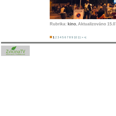
A
Rubrika:
kino
, Aktualizováno 15.0
1
2
3
4
5
6
7
8
9
10
11
>
>|