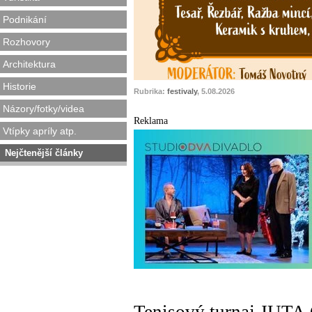
Podnikání
Rozhovory
Architektura
Historie
Rubrika:
festivaly
, 5.08.2026
Názory/fotky/videa
Reklama
Vtípky apríly atp.
Nejčtenější články